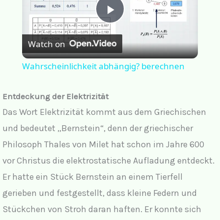
P
Watch on
l
Wahrscheinlichkeit abhängig? berechnen
a
Entdeckung der Elektrizität
y
Das Wort Elektrizität kommt aus dem Griechischen
und bedeutet „Bernstein“, denn der griechischer
V
Philosoph Thales von Milet hat schon im Jahre 600
vor Christus die elektrostatische Aufladung entdeckt.
i
Er hatte ein Stück Bernstein an einem Tierfell
gerieben und festgestellt, dass kleine Federn und
d
Stückchen von Stroh daran haften. Er konnte sich