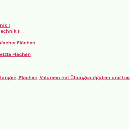
nik I
echnik II
nfacher Flächen
tzte Flächen
 Längen, Flächen, Volumen mit Übungsaufgaben und Lö