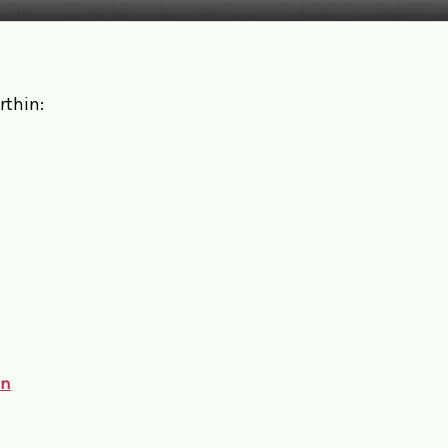
rthin:
en