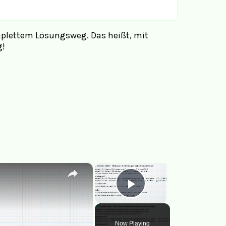
mplettem Lösungsweg. Das heißt, mit
g!
×
×
Play Video
Now Playing