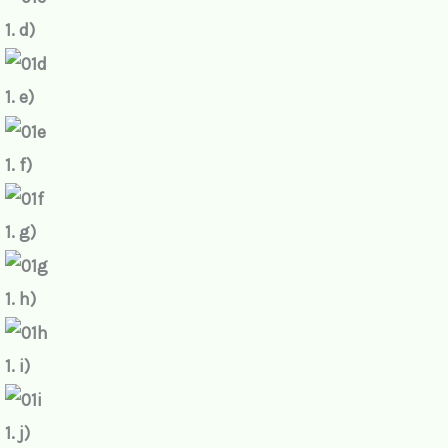
1. d)
e
o
1. e)
1. f)
1. g)
1. h)
1. i)
1. j)