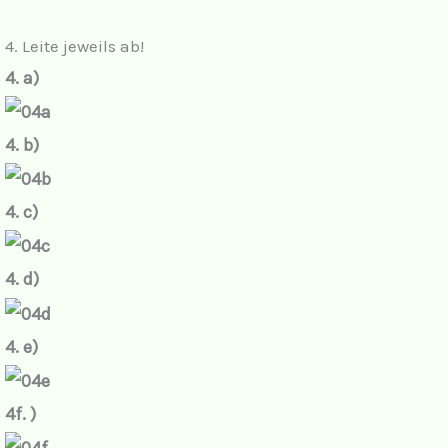
4. Leite jeweils ab!
4. a)
4. b)
4. c)
4. d)
4. e)
4f. )