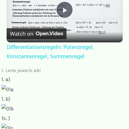
P
Watch on
l
Differentiationsregeln: Potenzregel,
a
Konstantenregel, Summenregel
y
1. Leite jeweils ab!
1. a)
V
1. b)
i
1c. )
d