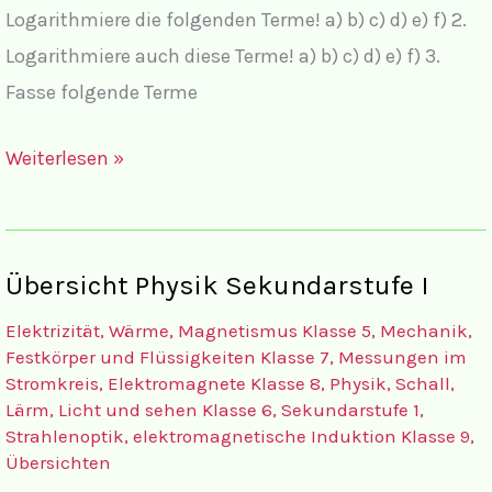
Logarithmiere die folgenden Terme! a) b) c) d) e) f) 2.
Logarithmiere auch diese Terme! a) b) c) d) e) f) 3.
Fasse folgende Terme
Mathematik
Weiterlesen »
Aufgaben
Logarithmen
II
Übersicht Physik Sekundarstufe I
Elektrizität, Wärme, Magnetismus Klasse 5
,
Mechanik,
Festkörper und Flüssigkeiten Klasse 7
,
Messungen im
Stromkreis, Elektromagnete Klasse 8
,
Physik
,
Schall,
Lärm, Licht und sehen Klasse 6
,
Sekundarstufe 1
,
Strahlenoptik, elektromagnetische Induktion Klasse 9
,
Übersichten