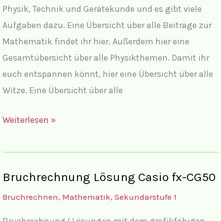
Physik, Technik und Gerätekunde und es gibt viele
Aufgaben dazu. Eine Übersicht über alle Beiträge zur
Mathematik findet ihr hier. Außerdem hier eine
Gesamtübersicht über alle Physikthemen. Damit ihr
euch entspannen könnt, hier eine Übersicht über alle
Witze. Eine Übersicht über alle
Willkommen
Weiterlesen »
bei
123mathe!
Bruchrechnung Lösung Casio fx-CG50
Bruchrechnen
,
Mathematik
,
Sekundarstufe 1
Bruchrechnung I Lösungen mit dem grafikfähigen