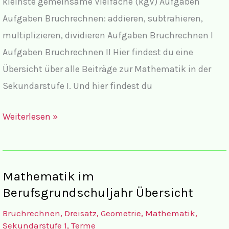
kleinste gemeinsame Vielfache (kgV) Aufgaben
Aufgaben Bruchrechnen: addieren, subtrahieren,
multiplizieren, dividieren Aufgaben Bruchrechnen I
Aufgaben Bruchrechnen II Hier findest du eine
Übersicht über alle Beiträge zur Mathematik in der
Sekundarstufe I. Und hier findest du
Übersicht
Weiterlesen »
über
alle
Beiträge
Mathematik im
zum
Berufsgrundschuljahr Übersicht
Thema
Bruchrechnen
,
Dreisatz
,
Geometrie
,
Mathematik
,
Bruchrechnen
Sekundarstufe 1
,
Terme