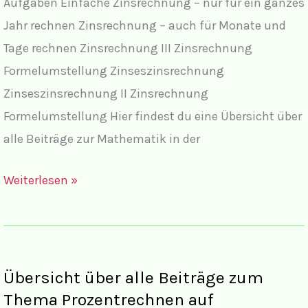
Aufgaben Einfache Zinsrechnung – nur für ein ganzes
auf
Jahr rechnen Zinsrechnung – auch für Monate und
123mathe.de
Tage rechnen Zinsrechnung III Zinsrechnung
Formelumstellung Zinseszinsrechnung
Zinseszinsrechnung II Zinsrechnung
Formelumstellung Hier findest du eine Übersicht über
alle Beiträge zur Mathematik in der
Übersicht
Weiterlesen »
über
alle
Beiträge
zum
Übersicht über alle Beiträge zum
Thema
Thema Prozentrechnen auf