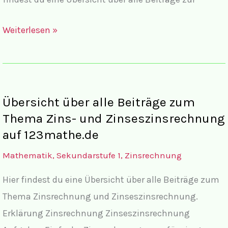
Übersicht
Weiterlesen »
über
alle
Beiträge
zum
Übersicht über alle Beiträge zum
Thema
Thema Zins- und Zinseszinsrechnung
Algebrarische
auf 123mathe.de
Begriffe,
Mathematik
,
Sekundarstufe 1
,
Zinsrechnung
Terme
Hier findest du eine Übersicht über alle Beiträge zum
und
Thema Zinsrechnung und Zinseszinsrechnung.
Binomische
Erklärung Zinsrechnung Zinseszinsrechnung
Formeln