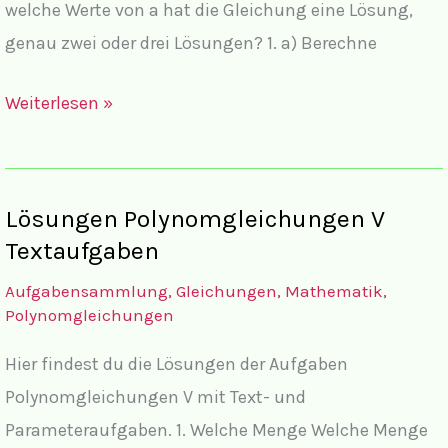
welche Werte von a hat die Gleichung eine Lösung,
genau zwei oder drei Lösungen? 1. a) Berechne
Lösungen
Weiterlesen »
Polynomgleichungen
VI
mit
Lösungen Polynomgleichungen V
Parametern
Textaufgaben
mit
Aufgabensammlung
,
Gleichungen
,
Mathematik
,
komplettem
Polynomgleichungen
Lösungsweg
Hier findest du die Lösungen der Aufgaben
Polynomgleichungen V mit Text- und
Parameteraufgaben. 1. Welche Menge Welche Menge