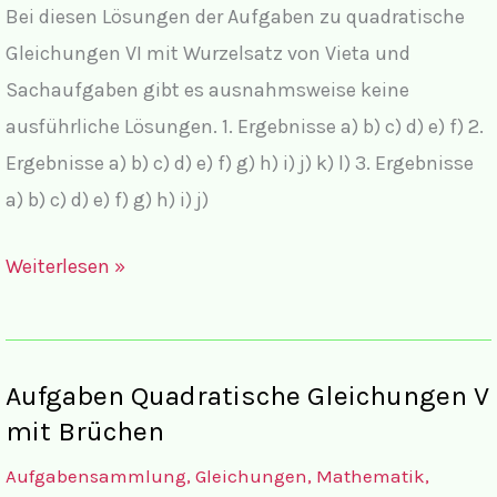
Bei diesen Lösungen der Aufgaben zu quadratische
Gleichungen VI mit Wurzelsatz von Vieta und
Sachaufgaben gibt es ausnahmsweise keine
ausführliche Lösungen. 1. Ergebnisse a) b) c) d) e) f) 2.
Ergebnisse a) b) c) d) e) f) g) h) i) j) k) l) 3. Ergebnisse
a) b) c) d) e) f) g) h) i) j)
Lösungen
Weiterlesen »
Quadratische
Gleichungen
VI
Aufgaben Quadratische Gleichungen V
mit
mit Brüchen
Wurzelsatz
Aufgabensammlung
,
Gleichungen
,
Mathematik
,
von