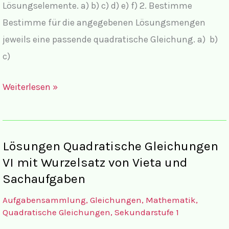
Lösungselemente. a) b) c) d) e) f) 2. Bestimme
Bestimme für die angegebenen Lösungsmengen
jeweils eine passende quadratische Gleichung. a) b)
c)
Aufgaben
Weiterlesen »
Quadratische
Gleichungen
VI
Lösungen Quadratische Gleichungen
Wurzelsatz
VI mit Wurzelsatz von Vieta und
von
Sachaufgaben
Vieta
Aufgabensammlung
,
Gleichungen
,
Mathematik
,
und
Quadratische Gleichungen
,
Sekundarstufe 1
Textaufgaben