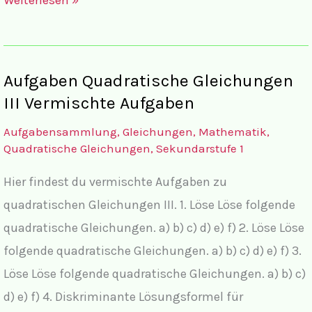
Quadratische
Gleichungen
V
Aufgaben Quadratische Gleichungen
mit
III Vermischte Aufgaben
Brüchen
Aufgabensammlung
,
Gleichungen
,
Mathematik
,
mit
Quadratische Gleichungen
,
Sekundarstufe 1
komplettem
Hier findest du vermischte Aufgaben zu
Lösungsweg
quadratischen Gleichungen III. 1. Löse Löse folgende
quadratische Gleichungen. a) b) c) d) e) f) 2. Löse Löse
folgende quadratische Gleichungen. a) b) c) d) e) f) 3.
Löse Löse folgende quadratische Gleichungen. a) b) c)
d) e) f) 4. Diskriminante Lösungsformel für