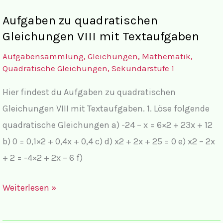
Übersicht
Aufgaben zu quadratischen
Gleichungen VIII mit Textaufgaben
Aufgabensammlung
,
Gleichungen
,
Mathematik
,
Quadratische Gleichungen
,
Sekundarstufe 1
Hier findest du Aufgaben zu quadratischen
Gleichungen VIII mit Textaufgaben. 1. Löse folgende
quadratische Gleichungen a) -24 – x = 6×2 + 23x + 12
b) 0 = 0,1×2 + 0,4x + 0,4 c) d) x2 + 2x + 25 = 0 e) x2 – 2x
+ 2 = -4×2 + 2x – 6 f)
Aufgaben
Weiterlesen »
zu
quadratischen