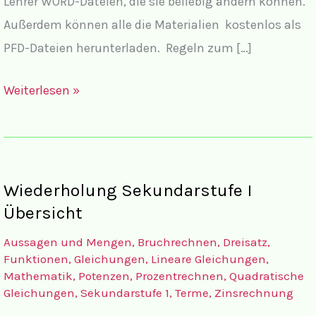
Lehrer WORD-Dateien, die sie beliebig ändern können.
Außerdem können alle die Materialien kostenlos als
PFD-Dateien herunterladen. Regeln zum […]
Exponentialgleichungen
Weiterlesen »
Übersicht
Wiederholung Sekundarstufe I
Übersicht
Aussagen und Mengen
,
Bruchrechnen
,
Dreisatz
,
Funktionen
,
Gleichungen
,
Lineare Gleichungen
,
Mathematik
,
Potenzen
,
Prozentrechnen
,
Quadratische
Gleichungen
,
Sekundarstufe 1
,
Terme
,
Zinsrechnung