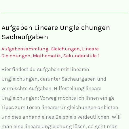
der
einfachen
Aufgaben
Aufgaben Lineare Ungleichungen
zu
Sachaufgaben
Polynomgleichungen
Aufgabensammlung
,
Gleichungen
,
Lineare
I
Gleichungen
,
Mathematik
,
Sekundarstufe 1
Hier findest du Aufgaben mit linearen
Ungleichungen, darunter Sachaufgaben und
vermischte Aufgaben. Hilfestellung lineare
Ungleichungen: Vorweg möchte ich Ihnen einige
Tipps zum Lösen linearer Ungleichungen anbieten
und dies anhand eines Beispiels verdeutlichen. Will
man eine lineare Ungleichung lösen, so geht man