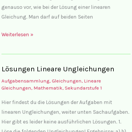
genauso vor, wie bei der Lösung einer linearen
Gleichung. Man darf auf beiden Seiten
Aufgaben
Weiterlesen »
Lineare
Ungleichungen
Sachaufgaben
Lösungen Lineare Ungleichungen
Aufgabensammlung
,
Gleichungen
,
Lineare
Gleichungen
,
Mathematik
,
Sekundarstufe 1
Hier findest du die Lösungen der Aufgaben mit
linearen Ungleichungen, weiter unten Sachaufgaben.
Hier gibt es leider keine ausführlichen Lösungen. 1.
Löse die folgenden Ungleichungen! Ergebnisse: a) b)