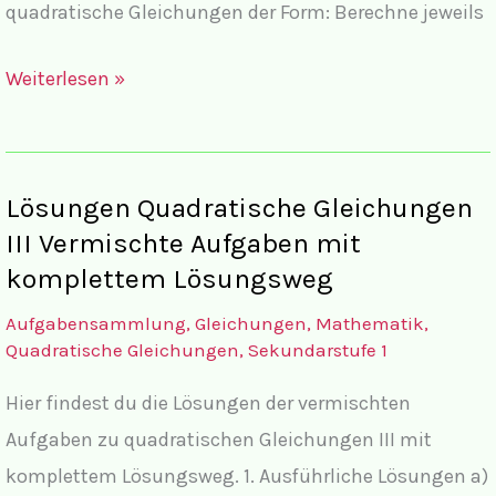
quadratische Gleichungen der Form: Berechne jeweils
Aufgaben
Weiterlesen »
Quadratische
Gleichungen
III
Lösungen Quadratische Gleichungen
Vermischte
III Vermischte Aufgaben mit
Aufgaben
komplettem Lösungsweg
Aufgabensammlung
,
Gleichungen
,
Mathematik
,
Quadratische Gleichungen
,
Sekundarstufe 1
Hier findest du die Lösungen der vermischten
Aufgaben zu quadratischen Gleichungen III mit
komplettem Lösungsweg. 1. Ausführliche Lösungen a)