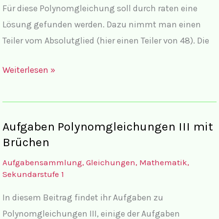
Für diese Polynomgleichung soll durch raten eine
Lösung gefunden werden. Dazu nimmt man einen
Teiler vom Absolutglied (hier einen Teiler von 48). Die
Lösungen
Weiterlesen »
Polynomgleichungen
II
Einfache
Aufgaben Polynomgleichungen III mit
Aufgaben
Brüchen
mit
Aufgabensammlung
,
Gleichungen
,
Mathematik
,
komplettem
Sekundarstufe 1
Lösungsweg
In diesem Beitrag findet ihr Aufgaben zu
Polynomgleichungen III, einige der Aufgaben