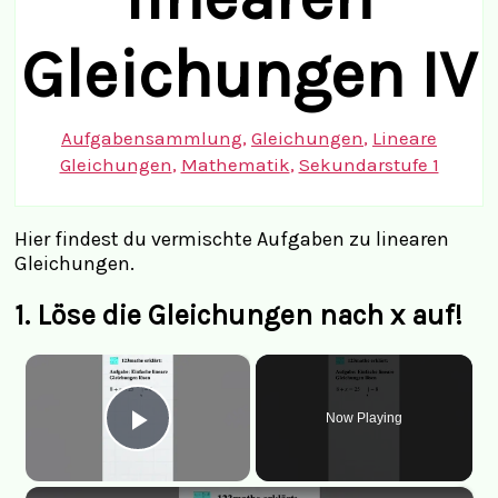
Gleichungen IV
Aufgabensammlung
,
Gleichungen
,
Lineare
Gleichungen
,
Mathematik
,
Sekundarstufe 1
Hier findest du vermischte Aufgaben zu linearen
Gleichungen.
1.
Löse die Gleichungen nach x auf!
×
Now Playing
Play Video
×