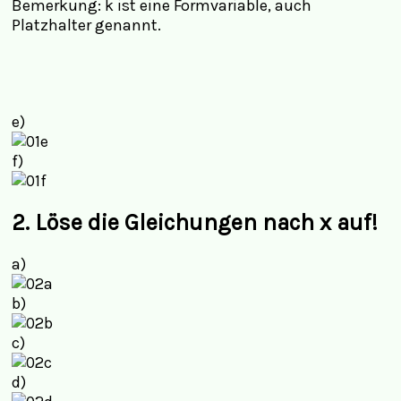
Bemerkung: k ist eine Formvariable, auch
Platzhalter genannt.
e)
f)
2.
Löse die Gleichungen nach x auf!
a)
b)
c)
d)