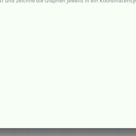
f und zeichne die Graphen jeweils in ein Koordinatens