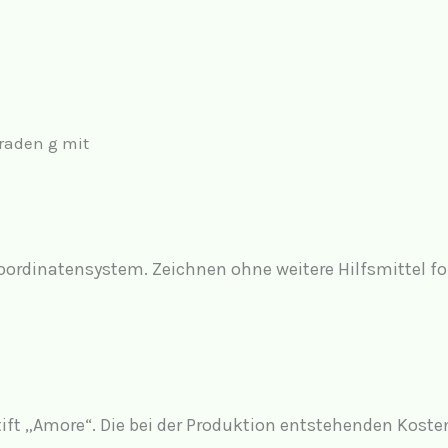
raden g mit
 Koordinatensystem. Zeichnen ohne weitere Hilfsmittel f
tift „Amore“. Die bei der Produktion entstehenden Koste