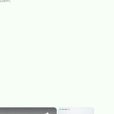
ystem.
×
×