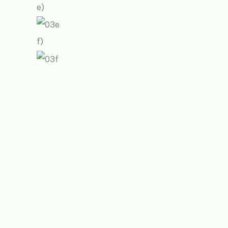
e)
f)