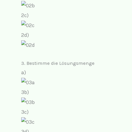
2c)
2d)
3. Bestimme die Lösungsmenge
a)
3b)
3c)
3d)