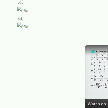
5c)
5d)
Watch on