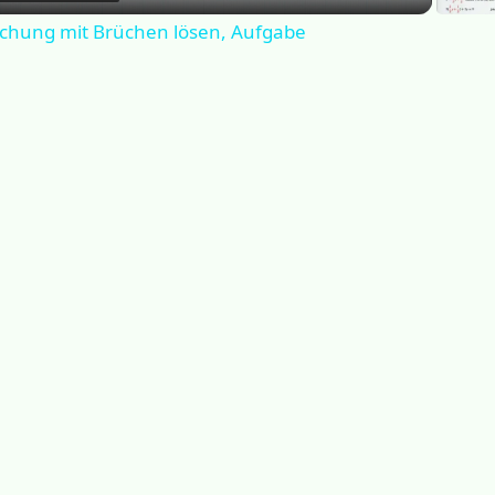
a
ichung mit Brüchen lösen, Aufgabe
y
V
i
d
e
o