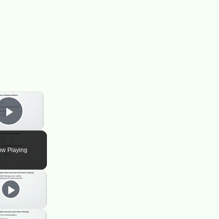
×
Play Video
w Playing