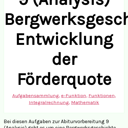
Bergwerksgesch
Entwicklung
der
Förderquote
Aufgabensammlung
,
e-Funktion
,
Funktionen
,
Integralrechnung
,
Mathematik
Bei diesen Aufgaben zur Abiturvorbereitung 9
(Analysis) geht es um eine Bergwerksgeschichte