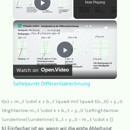
Now Playing
Play Video
×
Sattelpunkt Differentialrechnung
P
Watch on
l
Sattelpunkt Differentialrechnung
a
t(x) = m_t \cdot x + b_t \quad mit \quad t(x_0) = y_0
y
\Rightarrow m_t \cdot x + b_t = y_0 \Leftrightarrow
\underline{\underline{ b_t = y_0 - m_t \cdot x }}
V
b) Einfacher ist es, wenn wir die erste Ableitung