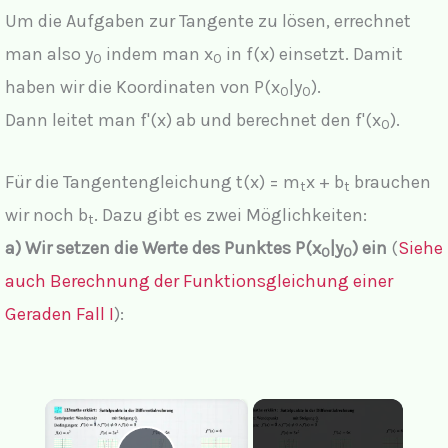
Um die Aufgaben zur Tangente zu lösen, errechnet
man also y
indem man x
in f(x) einsetzt. Damit
0
0
haben wir die Koordinaten von P(x
|y
).
0
0
Dann leitet man f'(x) ab und berechnet den f'(x
).
0
Für die Tangentengleichung t(x) = m
x + b
brauchen
t
t
wir noch b
. Dazu gibt es zwei Möglichkeiten:
t
a) Wir setzen die Werte des Punktes P(x
|y
) ein
(
Siehe
0
0
auch Berechnung der Funktionsgleichung einer
Geraden Fall I
):
×