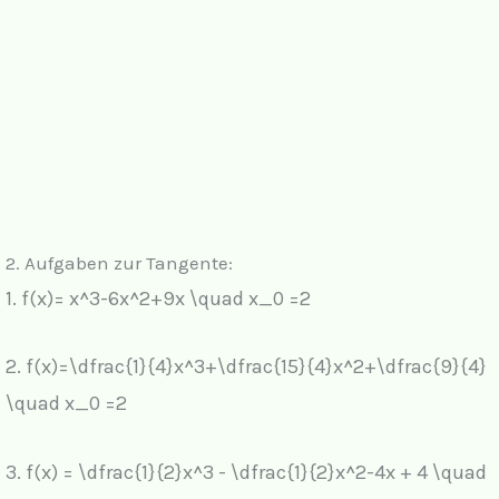
2. Aufgaben zur Tangente:
1.
f(x)= x^3-6x^2+9x \quad x_0 =2
2.
f(x)=\dfrac{1}{4}x^3+\dfrac{15}{4}x^2+\dfrac{9}{4}
\quad x_0 =2
3.
f(x) = \dfrac{1}{2}x^3 - \dfrac{1}{2}x^2-4x + 4 \quad