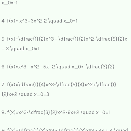
x_0=-1
4.
f(x)= x^3+3x^2-2 \quad x_0=1
5.
f(x)=\dfrac{1}{2}x^3 - \dfrac{1}{2}x^2-\dfrac{5}{2}x
+ 3 \quad x_0=1
6.
f(x)=x^3 - x^2 - 5x -2 \quad x_0=-\dfrac{3}{2}
7.
f(x)=\dfrac{1}{4}x^3-\dfrac{5}{4}x^2+\dfrac{1}
{2}x+2 \quad x_0=3
8.
f(x)=x^3-\dfrac{3}{2}x^2-6x+2 \quad x_0=1
9.
f(x)=\dfrac{1}{2}x^3 - \dfrac{1}{2}x^2 - 4x + 4 \quad