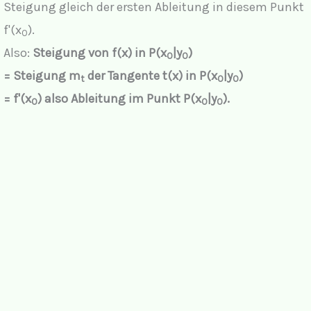
Steigung gleich der ersten Ableitung in diesem Punkt
f'(x
).
0
Also:
Steigung von f(x) in P(x
|y
)
0
0
= Steigung m
der Tangente t(x) in P(x
|y
)
t
0
0
= f'(x
) also Ableitung im Punkt P(x
|y
).
0
0
0