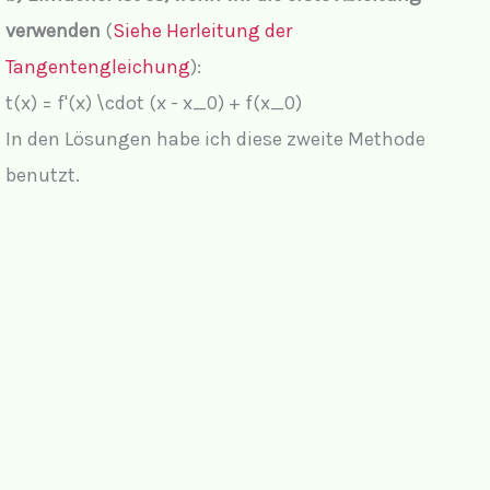
verwenden
(
Siehe Herleitung der
i
Tangentengleichung
):
t(x) = f'(x) \cdot (x - x_0) + f(x_0)
d
In den Lösungen habe ich diese zweite Methode
benutzt.
e
o