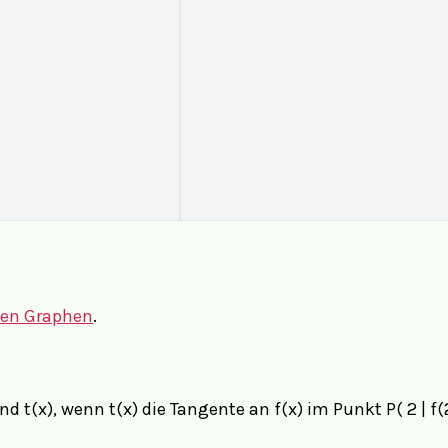
hen Graphen
.
(x), wenn t(x) die Tangente an f(x) im Punkt P( 2 | f(2)