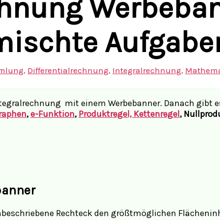
chnung Werbeba
mischte Aufgabe
mlung
,
Differentialrechnung
,
Integralrechnung
,
Mathema
 Integralrechnung mit einem Werbebanner. Danach gibt e
Graphen
,
e-Funktion
,
Produktregel, Kettenregel
, Nullprod
banner
einbeschriebene Rechteck den größtmöglichen Flächenin