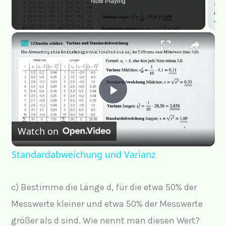
Now Playing
Standardabweichung und Varianz
P
Watch on
l
Standardabweichung und Varianz
a
c) Bestimme die Länge d, für die etwa 50% der
y
Messwerte kleiner und etwa 50% der Messwerte
größer als d sind. Wie nennt man diesen Wert?
V