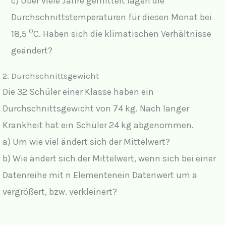
c) Über viele Jahre gemittelt lagen die
y
Durchschnittstemperaturen für diesen Monat bei
0
18,5
C. Haben sich die klimatischen Verhältnisse
V
geändert?
i
2. Durchschnittsgewicht
Die 32 Schüler einer Klasse haben ein
d
Durchschnittsgewicht von 74 kg. Nach langer
Krankheit hat ein Schüler 24 kg abgenommen.
e
a) Um wie viel ändert sich der Mittelwert?
o
b) Wie ändert sich der Mittelwert, wenn sich bei einer
Datenreihe mit n Elementenein Datenwert um a
vergrößert, bzw. verkleinert?