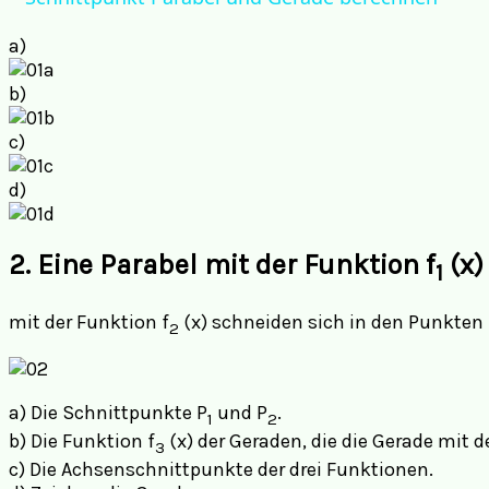
a)
b)
c)
d)
2.
Eine Parabel mit der Funktion f
(x)
1
mit der Funktion f
(x) schneiden sich in den Punkten
2
a) Die Schnittpunkte P
und P
.
1
2
b) Die Funktion f
(x) der Geraden, die die Gerade mit d
3
c) Die Achsenschnittpunkte der drei Funktionen.