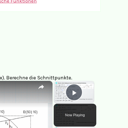
sche Funktionen
x). Berechne die Schnittpunkte.
×
×
Play Video
Now Playing