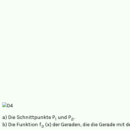
a) Die Schnittpunkte P
und P
.
1
2
b) Die Funktion f
(x) der Geraden, die die Gerade mit d
3