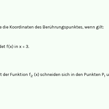
ie die Koordinaten des Berührungspunktes, wenn gilt:
t f(x) in x = 3.
t der Funktion f
(x) schneiden sich in den Punkten P
u
2
1