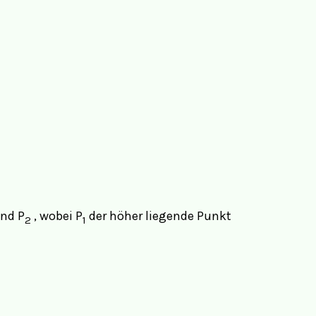
nd P
, wobei P
der höher liegende Punkt
2
1