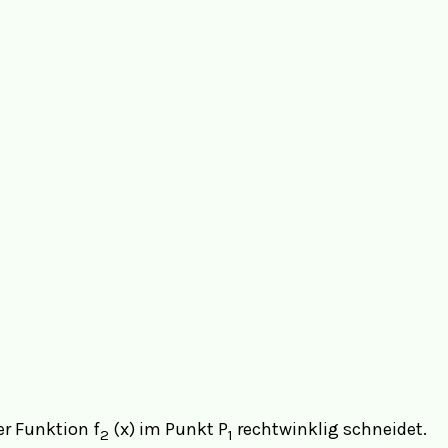
er Funktion f
(x) im Punkt P
rechtwinklig schneidet.
2
1