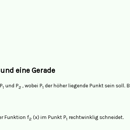
 und eine Gerade
 P
und P
, wobei P
der höher liegende Punkt sein soll. 
1
2
1
er Funktion f
(x) im Punkt P
rechtwinklig schneidet.
2
1