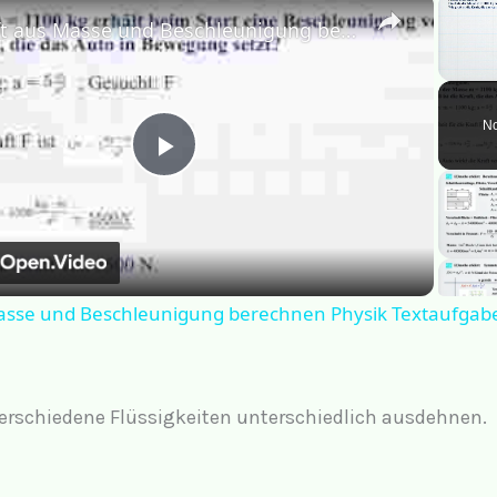
×
Kraft aus Masse und Beschleunigung berechnen Physik Textaufgabe
Unm
No
P
l
a
asse und Beschleunigung berechnen Physik Textaufgab
y
verschiedene Flüssigkeiten unterschiedlich ausdehnen.
V