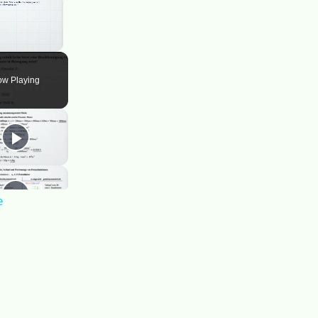
×
ute
w Playing
e