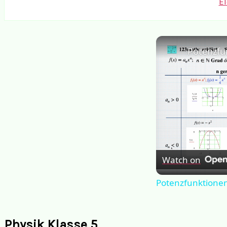
El
Watch on
Potenzfunktione
Physik Klasse 5