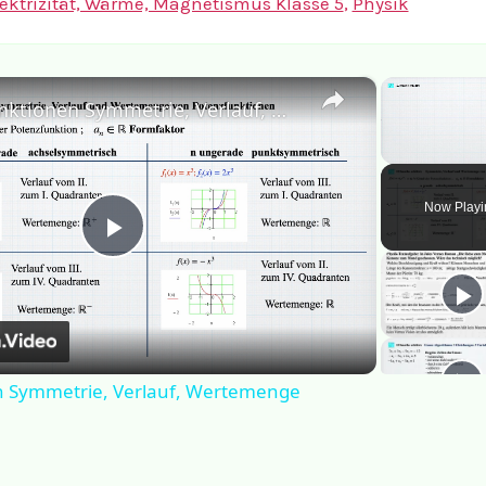
ektrizität, Wärme, Magnetismus Klasse 5
,
Physik
×
Potenzfunktionen Symmetrie, Verlauf, Wertemenge
Unmute
Now Playi
Play
Video
n Symmetrie, Verlauf, Wertemenge