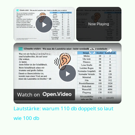
×
Now Playing
Play Video
×
Lautstärke: warum 110 db doppelt so laut wie 100 db
P
Watch on
l
Lautstärke: warum 110 db doppelt so laut
a
wie 100 db