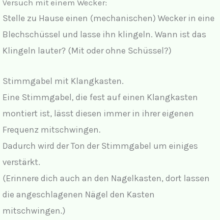
y
Versuch mit einem Wecker:
Stelle zu Hause einen (mechanischen) Wecker in eine
V
Blechschüssel und lasse ihn klingeln. Wann ist das
Klingeln lauter? (Mit oder ohne Schüssel?)
i
Stimmgabel mit Klangkasten.
d
Eine Stimmgabel, die fest auf einen Klangkasten
montiert ist, lässt diesen immer in ihrer eigenen
e
Frequenz mitschwingen.
Dadurch wird der Ton der Stimmgabel um einiges
o
verstärkt.
(Erinnere dich auch an den Nagelkasten, dort lassen
die angeschlagenen Nägel den Kasten
mitschwingen.)