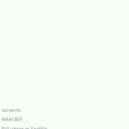
Variante:
Vater Bill
Bill unser in Seattle,