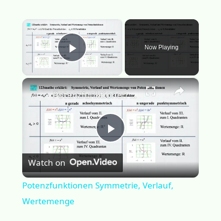
×
Now Playing
Play Video
×
Potenzfunktionen Symmetrie, Verlauf, Wertemenge
P
Watch on
l
Potenzfunktionen Symmetrie, Verlauf,
a
Wertemenge