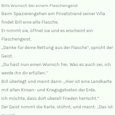
y
Bills Wunsch bei einem Flaschengeist
Beim Spazierengehen am Privatstrand seiner Villa
V
findet Bill eine alte Flasche.
Er nimmt sie, öffnet sie und es erscheint ein
i
Flaschengeist.
„Danke für deine Rettung aus der Flasche“, spricht der
d
Geist.
„Du hast nun einen Wunsch frei. Was es auch sei, ich
e
werde ihn dir erfüllen.“
o
Bill überlegt und meint dann: „Hier ist eine Landkarte
mit allen Krisen- und Kriegsgebieten der Erde.
Ich möchte, dass dort überall Frieden herrscht.“
Der Geist nimmt die Karte, stöhnt, und meint: „Das ist