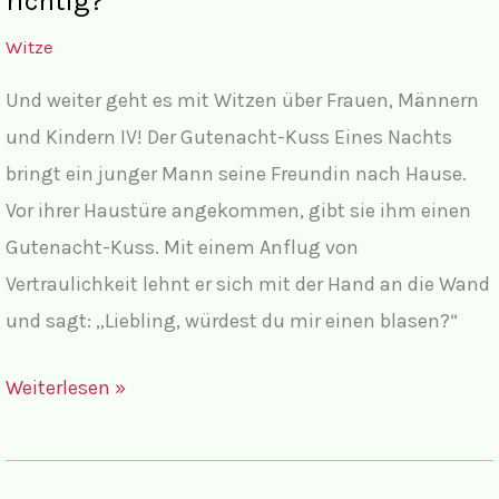
richtig?
Witze
Und weiter geht es mit Witzen über Frauen, Männern
und Kindern IV! Der Gutenacht-Kuss Eines Nachts
bringt ein junger Mann seine Freundin nach Hause.
Vor ihrer Haustüre angekommen, gibt sie ihm einen
Gutenacht-Kuss. Mit einem Anflug von
Vertraulichkeit lehnt er sich mit der Hand an die Wand
und sagt: „Liebling, würdest du mir einen blasen?“
Witze
Weiterlesen »
mit
Frauen,
Männern