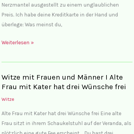
Nerzmantel ausgestellt zu einem unglaublichen
Preis. Ich habe deine Kreditkarte in der Hand und
überlege: Was meinst du,
Witze
Weiterlesen »
mit
Frauen
und
Witze mit Frauen und Männer I Alte
Männern
Frau mit Kater hat drei Wünsche frei
II
Witze
Handy
in
Alte Frau mit Kater hat drei Wünsche frei Eine alte
der
Frau sitzt in ihrem Schaukelstuhl auf der Veranda, als
Sauna
plötzlich eine gute Fee erscheint. „Du hast drei