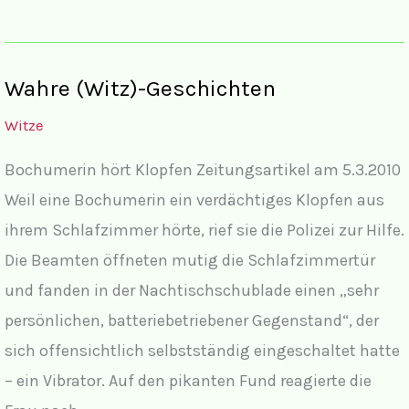
mit
Frauen
und
Wahre (Witz)-Geschichten
Männer
Witze
V
Bochumerin hört Klopfen Zeitungsartikel am 5.3.2010
Weil eine Bochumerin ein verdächtiges Klopfen aus
ihrem Schlafzimmer hörte, rief sie die Polizei zur Hilfe.
Die Beamten öffneten mutig die Schlafzimmertür
und fanden in der Nachtischschublade einen „sehr
persönlichen, batteriebetriebener Gegenstand“, der
sich offensichtlich selbstständig eingeschaltet hatte
– ein Vibrator. Auf den pikanten Fund reagierte die