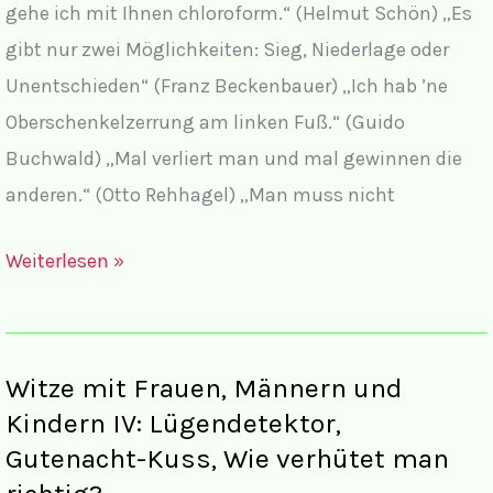
Kater
gehe ich mit Ihnen chloroform.“ (Helmut Schön) „Es
hat
gibt nur zwei Möglichkeiten: Sieg, Niederlage oder
drei
Unentschieden“ (Franz Beckenbauer) „Ich hab ’ne
Wünsche
Oberschenkelzerrung am linken Fuß.“ (Guido
frei
Buchwald) „Mal verliert man und mal gewinnen die
anderen.“ (Otto Rehhagel) „Man muss nicht
Witze:
Weiterlesen »
Fußballerzitate
historisch
belegt
Witze mit Frauen, Männern und
Kindern IV: Lügendetektor,
Gutenacht-Kuss, Wie verhütet man