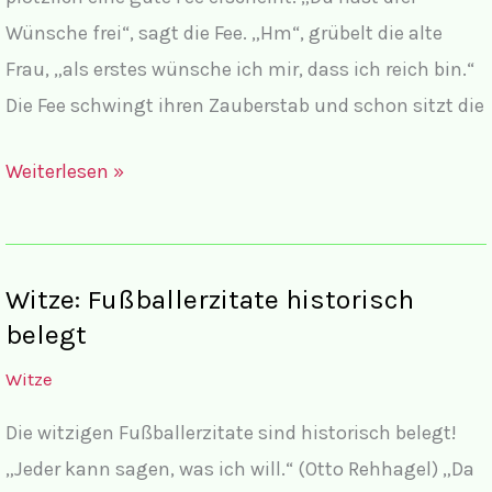
Wünsche frei“, sagt die Fee. „Hm“, grübelt die alte
Frau, „als erstes wünsche ich mir, dass ich reich bin.“
Die Fee schwingt ihren Zauberstab und schon sitzt die
Witze
Weiterlesen »
mit
Frauen
und
Witze: Fußballerzitate historisch
Männer
belegt
I
Witze
Alte
Frau
Die witzigen Fußballerzitate sind historisch belegt!
mit
„Jeder kann sagen, was ich will.“ (Otto Rehhagel) „Da