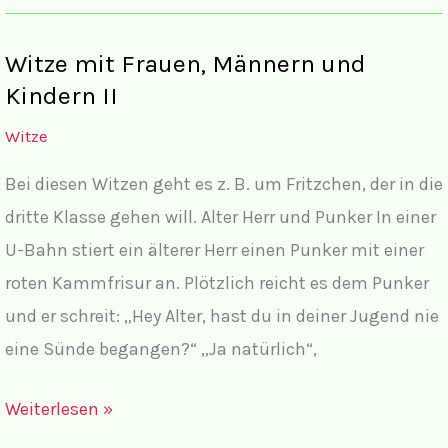
Frauen,
Männern
Witze mit Frauen, Männern und
und
Kindern II
Kindern
Witze
III
Bei diesen Witzen geht es z. B. um Fritzchen, der in die
dritte Klasse gehen will. Alter Herr und Punker In einer
U-Bahn stiert ein älterer Herr einen Punker mit einer
roten Kammfrisur an. Plötzlich reicht es dem Punker
und er schreit: „Hey Alter, hast du in deiner Jugend nie
eine Sünde begangen?“ „Ja natürlich“,
Witze
Weiterlesen »
mit