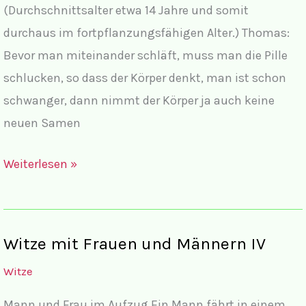
(Durchschnittsalter etwa 14 Jahre und somit
durchaus im fortpflanzungsfähigen Alter.) Thomas:
Bevor man miteinander schläft, muss man die Pille
schlucken, so dass der Körper denkt, man ist schon
schwanger, dann nimmt der Körper ja auch keine
neuen Samen
Witzige
Weiterlesen »
Kinderaufsätze
Witze mit Frauen und Männern IV
Witze
Mann und Frau im Aufzug Ein Mann fährt in einem