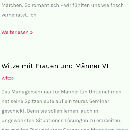
Märchen. So romantisch – wir fühlten uns wie frisch
verheiratet. Ich
Witze
Weiterlesen »
über
Winter
und
Witze mit Frauen und Männer VI
Weihnachten
Witze
Das Managerseminar für Männer Ein Unternehmen
hat seine Spitzenleute auf ein teures Seminar
geschickt. Denn sie sollen lernen, auch in
ungewohnten Situationen Lösungen zu erarbeiten.
Am zweiten Tag wird einer Gruppe von Managern dann