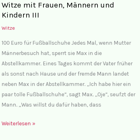
Witze mit Frauen, Männern und
und
Kindern III
Kindern
Witze
IV:
Lügendetektor,
100 Euro für Fußballschuhe Jedes Mal, wenn Mutter
Gutenacht-
Männerbesuch hat, sperrt sie Max in die
Kuss,
Abstellkammer. Eines Tages kommt der Vater früher
Wie
als sonst nach Hause und der fremde Mann landet
verhütet
neben Max in der Abstellkammer. „Ich habe hier ein
man
paar tolle Fußballschuhe“, sagt Max. „Oje“, seufzt der
richtig?
Mann. „Was willst du dafür haben, dass
Witze
Weiterlesen »
mit