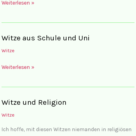
Witze
Weiterlesen »
mit
Frauen,
Männer
Witze aus Schule und Uni
und
Witze
Kindern
I
Witze
Weiterlesen »
aus
Schule
und
Witze und Religion
Uni
Witze
Ich hoffe, mit diesen Witzen niemanden in religiösen