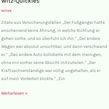
Witz-Quickies
Witze
Zitate aus Versicherungsfällen „Der Fußgänger hatte
anscheinend keine Ahnung, in welche Richtung er
gehen sollte, und so überfuhr ich ihn.“ „Der andere
Wagen war absolut unsichtbar, und dann verschwand
er.“ „Das andere Auto kollidierte mit dem meinigen,
ohne mir vorher seine Absicht mitzuteilen.“ „Der
Kraftsachverständige war völlig ungehalten, als er
auf mein Vorderteil blickte.“ „Ein
Witz-
Weiterlesen »
Quickies