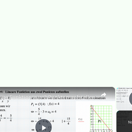
×
eare Funktion aus 2 Punkten aufstellen
No