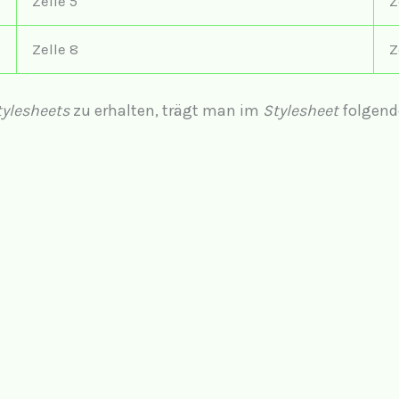
Zelle 5
Z
Zelle 8
Z
ylesheets
zu erhalten, trägt man im
Stylesheet
folgend