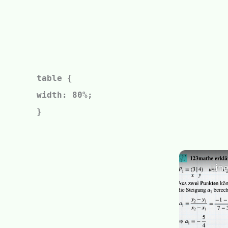
table {
width: 80%;
}
Lin