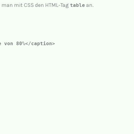
ert man mit CSS den HTML-Tag
an.
table
e von 80%</caption>