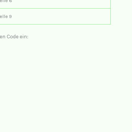
elle 6
elle 9
en Code ein: