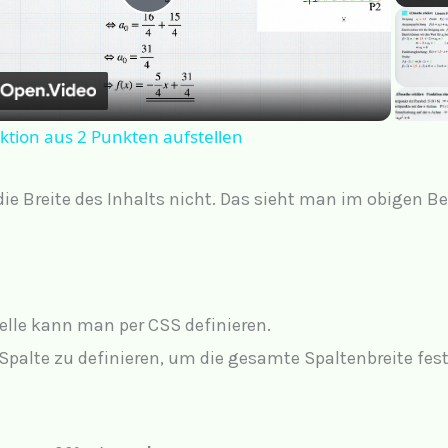
P
l
a
ktion aus 2 Punkten aufstellen
y
die Breite des Inhalts nicht. Das sieht man im obigen Be
V
i
belle kann man per CSS definieren.
r Spalte zu definieren, um die gesamte Spaltenbreite fes
d
e