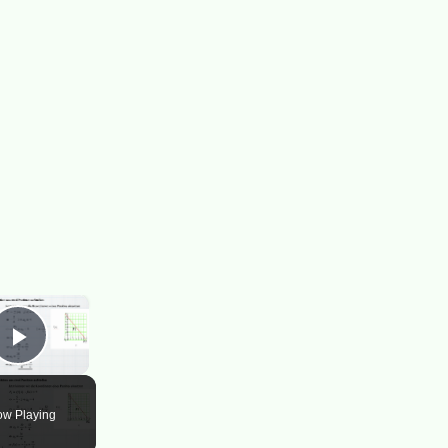
×
Play Video
w Playing