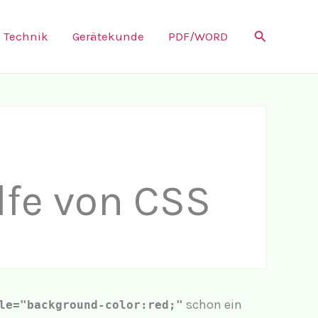
Suchen
Technik
Gerätekunde
PDF/WORD
:
lfe von CSS
schon ein
le="background-color:red;"