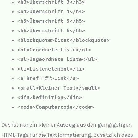
<h3>Überschrift 3</h3>
<h4>Überschrift 4</h4>
<h5>Überschrift 5</h5>
<h6>Überschrift 6</h6>
<blockquote>Zitat</blockquote>
<ol>Geordnete Liste</ol>
<ul>Ungeordnete Liste</ul>
<li>Listenelement</li>
<a href="#">Link</a>
<small>Kleiner Text</small>
<dfn>Definition</dfn>
<code>Computercode</code>
Das ist nur ein kleiner Auszug aus den gängigstigen
HTML-Tags für die Textformatierung. Zusätzlich dazu