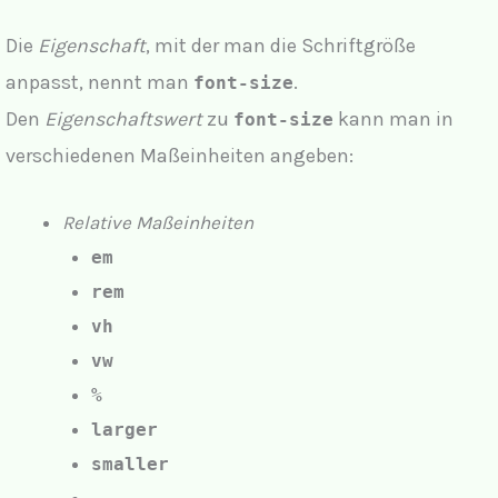
Die
Eigenschaft
, mit der man die Schriftgröße
anpasst, nennt man
.
font-size
Den
Eigenschaftswert
zu
kann man in
font-size
verschiedenen Maßeinheiten angeben:
Relative Maßeinheiten
em
rem
vh
vw
%
larger
smaller