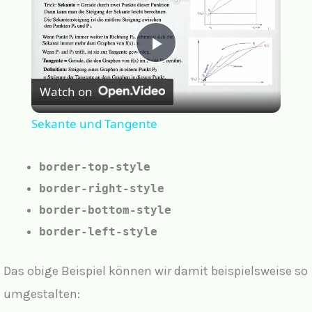
P
Watch on
l
Sekante und Tangente
a
border-top-style
y
border-right-style
border-bottom-style
V
border-left-style
i
Das obige Beispiel können wir damit beispielsweise so
umgestalten: