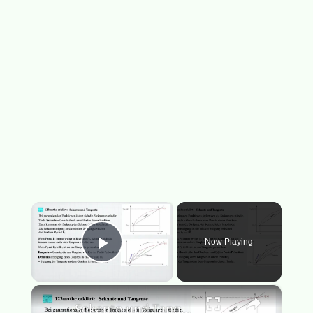
×
Now Playing
Play Video
×
Sekante und Tangente