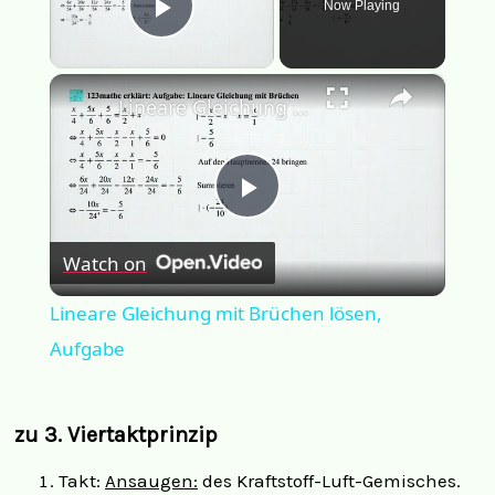
Now Playing
Play Video
×
Lineare Gleichung mit Brüchen lösen, Aufgabe
Play
Watch on
Video
Lineare Gleichung mit Brüchen lösen,
Aufgabe
zu 3. Viertaktprinzip
Takt:
Ansaugen:
des Kraftstoff-Luft-Gemisches.