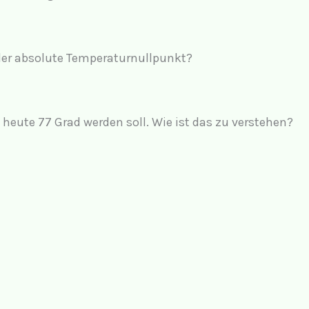
i
d
 der absolute Temperaturnullpunkt?
e
heute 77 Grad werden soll. Wie ist das zu verstehen?
o