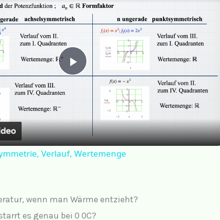
P
l
a
ymmetrie, Verlauf, Wertemenge
y
V
peratur, wenn man Wärme entzieht?
tarrt es genau bei 0 0C?