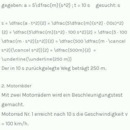
gegeben:
a = 5\dfrac{m}{s^2} ; t = 10 s
gesucht: s
s = \dfrac{a · t^2}{2} = \dfrac{5\dfrac{m}{s^2} · (10s)^2}
{2} = \dfrac{5\dfrac{m}{s^2} · 100 s^2}{2} = \dfrac{5 · 100
\dfrac{m · s^2}{s^2}}{2} = \dfrac{500 \dfrac{m · \cancel
s^2}{\cancel s^2}}{2} = \dfrac{500m}{2} =
\underline{\underline{250 m}}
Der in 10 s zurückgelegte Weg beträgt 250 m.
2. Motorräder
Mit zwei Motorrädern wird ein Beschleunigungstest
gemacht.
Motorrad Nr. 1 erreicht nach 10 s die Geschwindigkeit v
= 100 km/h.