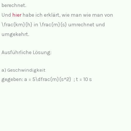
berechnet.
Und
hier
habe ich erklärt, wie man wie man von
\frac{km}{h}
in
\frac{m}{s}
umrechnet und
umgekehrt.
Ausführliche Lösung:
a) Geschwindigkeit
gegeben:
a = 5\dfrac{m}{s^2} ; t = 10 s