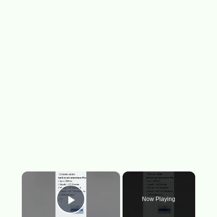
×
Now Playing
Play Video