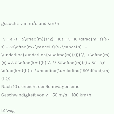
gesucht: v in m/s und km/h
v = a · t = 5\dfrac{m}{s^2} · 10s = 5 · 10 \dfrac{m · s}{s ·
s} = 50\dfrac{m · \cancel s}{s · \cancel s} =
\underline{\underline{50\dfrac{m}{s}}} \\
1 \dfrac{m}
{s} = 3,6 \dfrac{km}{h} \\
\\ 50\dfrac{m}{s} = 50 · 3,6
\dfrac{km}{h} = \underline{\underline{180\dfrac{km}
{h}}}
Nach 10 s erreicht der Rennwagen eine
Geschwindigkeit von v = 50 m/s = 180 km/h.
b) Weg