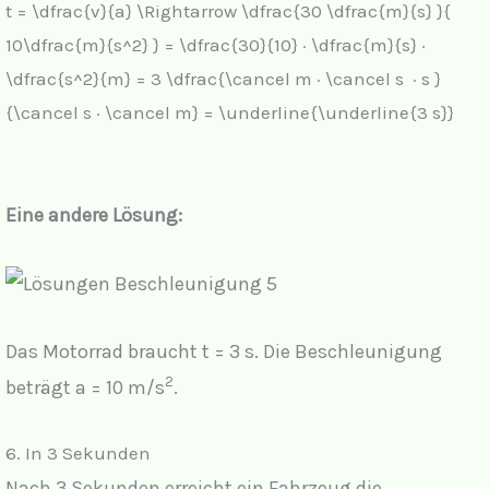
t = \dfrac{v}{a} \Rightarrow \dfrac{30 \dfrac{m}{s} }{
10\dfrac{m}{s^2} } = \dfrac{30}{10} · \dfrac{m}{s} ·
\dfrac{s^2}{m} = 3 \dfrac{\cancel m · \cancel s · s }
{\cancel s · \cancel m} = \underline{\underline{3 s}}
Eine andere Lösung:
Das Motorrad braucht t = 3 s. Die Beschleunigung
2
beträgt a = 10 m/s
.
6. In 3 Sekunden
Nach 3 Sekunden erreicht ein Fahrzeug die