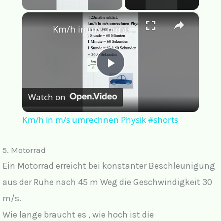
×
Km/h in m/s umrechnen Physik #shorts
P
Watch on
l
Km/h in m/s umrechnen Physik #shorts
a
5. Motorrad
y
Ein Motorrad erreicht bei konstanter Beschleunigung
aus der Ruhe nach 45 m Weg die Geschwindigkeit 30
V
m/s.
Wie lange braucht es , wie hoch ist die