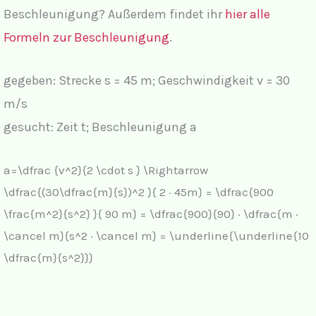
i
Beschleunigung? Außerdem findet ihr
hier alle
Formeln zur Beschleunigung
.
d
gegeben: Strecke s = 45 m; Geschwindigkeit v = 30
e
m/s
gesucht: Zeit t; Beschleunigung a
o
a=\dfrac {v^2}{2 \cdot s } \Rightarrow
\dfrac{(30\dfrac{m}{s})^2 }{ 2 · 45m} = \dfrac{900
\frac{m^2}{s^2} }{ 90 m} = \dfrac{900}{90} · \dfrac{m ·
\cancel m}{s^2 · \cancel m} = \underline{\underline{10
\dfrac{m}{s^2}}}