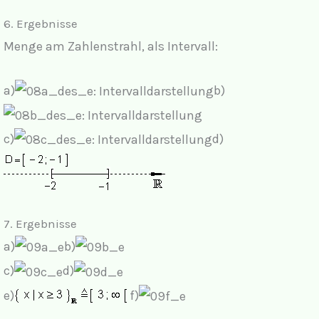
6.
Ergebnisse
Menge am Zahlenstrahl, als Intervall:
a)
b)
c)
d)
7.
Ergebnisse
a)
b)
c)
d)
e)
f)