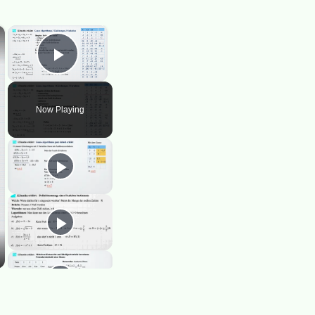
×
×
Play Video
Now Playing