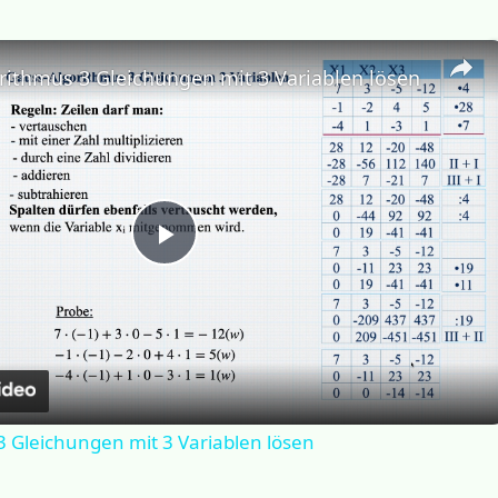
rithmus 3 Gleichungen mit 3 Variablen lösen
P
l
a
 Gleichungen mit 3 Variablen lösen
y