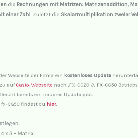
len
die
Rechnungen mit Matrizen: Matrizenaddition, Ma
it einer Zahl
. Zuletzt die
Skalarmultiplikation zweier Ve
der Webseite der Firma ein
kostenloses Update
herunterla
azu auf
Casio-Webseite
nach ‚FX-CG20 & FX-CG50 Betriebss
elleicht bereits ein neueres Update gibt.
 fx-CG50 findest du
hier
.
stlegen.
4 x 3 – Matrix.