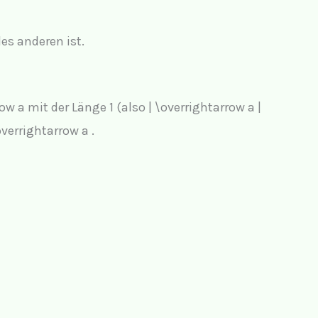
des anderen ist.
row a
mit der Länge 1 (also
| \overrightarrow a |
overrightarrow a
.