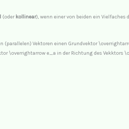
l
(oder
kollinear
), wenn einer von beiden ein Vielfaches 
en (parallelen) Vektoren einen Grundvektor
\overrightar
ktor
\overrightarrow e_a
in der Richtung des Vekktors
\