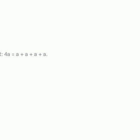
4a = a + a + a + a.