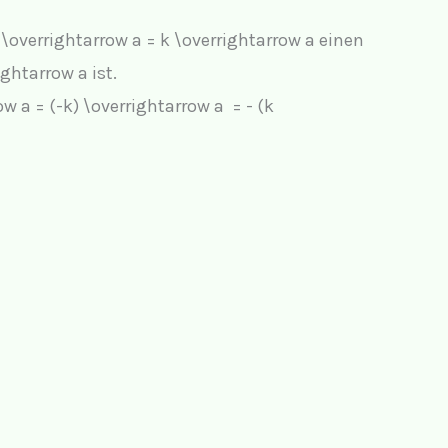
 \overrightarrow a = k \overrightarrow a
einen
ightarrow a
ist.
ow a = (-k) \overrightarrow a = - (k