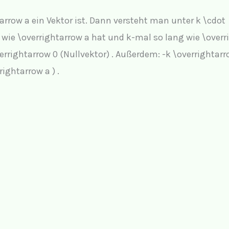
tarrow a
ein Vektor ist. Dann versteht man unter
k \cdot
g wie
\overrightarrow a
hat und k-mal so lang wie
\overr
verrightarrow 0
(Nullvektor) . Außerdem:
-k \overrightarr
rightarrow a )
.