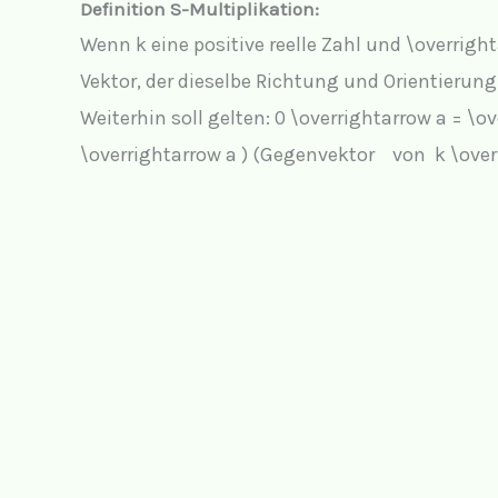
Definition
S-Multiplikation
:
Wenn k eine positive reelle Zahl und
\overrigh
Vektor, der dieselbe Richtung und Orientierun
Weiterhin soll gelten:
0 \overrightarrow a = \o
\overrightarrow a ) (Gegenvektor von k \over