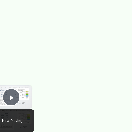
×
Play Video
Now Playing