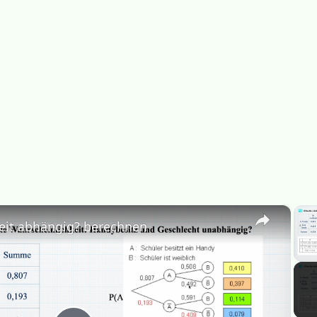
×
eit abhängig? berechnen