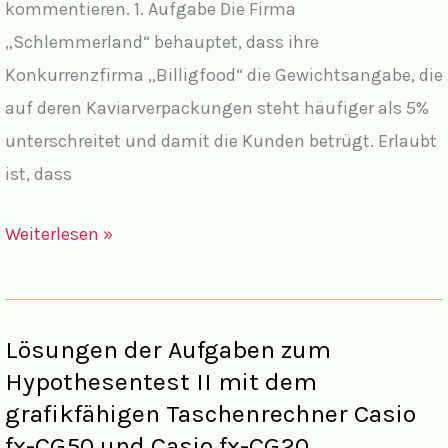
kommentieren. 1. Aufgabe Die Firma
„Schlemmerland“ behauptet, dass ihre
Konkurrenzfirma „Billigfood“ die Gewichtsangabe, die
auf deren Kaviarverpackungen steht häufiger als 5%
unterschreitet und damit die Kunden betrügt. Erlaubt
ist, dass
Lösungen
Weiterlesen »
zum
Hypothesentest
II
Lösungen der Aufgaben zum
Hypothesentest II mit dem
grafikfähigen Taschenrechner Casio
fx-CG50 und Casio fx-CG20