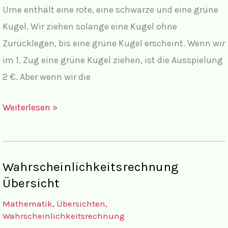
Urne enthält eine rote, eine schwarze und eine grüne
Kugel. Wir ziehen solange eine Kugel ohne
Zurücklegen, bis eine grüne Kugel erscheint. Wenn wir
im 1. Zug eine grüne Kugel ziehen, ist die Ausspielung
2 €. Aber wenn wir die
Lösungen
Weiterlesen »
Stochastik
vermischt
II
Wahrscheinlichkeitsrechnung
mit
Übersicht
komplettem
Mathematik
,
Übersichten
,
Lösungsweg
Wahrscheinlichkeitsrechnung