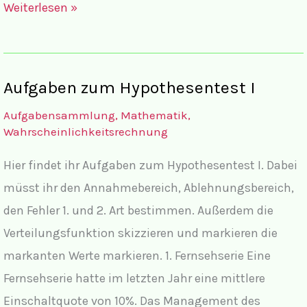
Lösungen
Weiterlesen »
der
Aufgaben
zum
Aufgaben zum Hypothesentest I
Hypothesentest
Aufgabensammlung
,
Mathematik
,
II
Wahrscheinlichkeitsrechnung
mit
Hier findet ihr Aufgaben zum Hypothesentest I. Dabei
dem
müsst ihr den Annahmebereich, Ablehnungsbereich,
grafikfähigen
den Fehler 1. und 2. Art bestimmen. Außerdem die
Taschenrechner
Verteilungsfunktion skizzieren und markieren die
Casio
markanten Werte markieren. 1. Fernsehserie Eine
fx-
Fernsehserie hatte im letzten Jahr eine mittlere
CG50
Einschaltquote von 10%. Das Management des
und