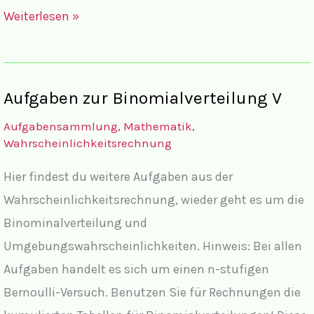
Lösungen
Weiterlesen »
der
Aufgaben
zum
Aufgaben zur Binomialverteilung V
Hypothesentest
Aufgabensammlung
,
Mathematik
,
I
Wahrscheinlichkeitsrechnung
mit
Hier findest du weitere Aufgaben aus der
dem
Wahrscheinlichkeitsrechnung, wieder geht es um die
grafikfähigen
Binominalverteilung und
Taschenrechner
Umgebungswahrscheinlichkeiten. Hinweis: Bei allen
Casio
Aufgaben handelt es sich um einen n-stufigen
fx-
Bernoulli-Versuch. Benutzen Sie für Rechnungen die
CG50