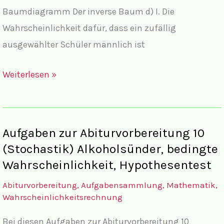
Baumdiagramm Der inverse Baum d) I. Die
Wahrscheinlichkeit dafür, dass ein zufällig
ausgewählter Schüler männlich ist
Lösungen
Weiterlesen »
Abiturvorbereitung
11
Stochastik
Aufgaben zur Abiturvorbereitung 10
Sport
(Stochastik) Alkoholsünder, bedingte
Wahrscheinlichkeit, Hypothesentest
Abiturvorbereitung
,
Aufgabensammlung
,
Mathematik
,
Wahrscheinlichkeitsrechnung
Bei diesen Aufgaben zur Abiturvorbereitung 10