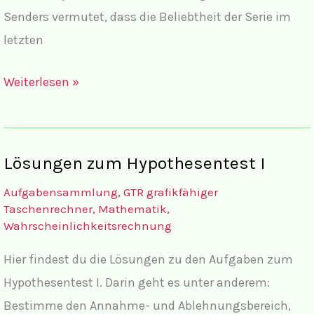
Senders vermutet, dass die Beliebtheit der Serie im
Casio
letzten
fx-
CG20
Aufgaben
Weiterlesen »
zum
Hypothesentest
I
Lösungen zum Hypothesentest I
Aufgabensammlung
,
GTR grafikfähiger
Taschenrechner
,
Mathematik
,
Wahrscheinlichkeitsrechnung
Hier findest du die Lösungen zu den Aufgaben zum
Hypothesentest I. Darin geht es unter anderem:
Bestimme den Annahme- und Ablehnungsbereich,