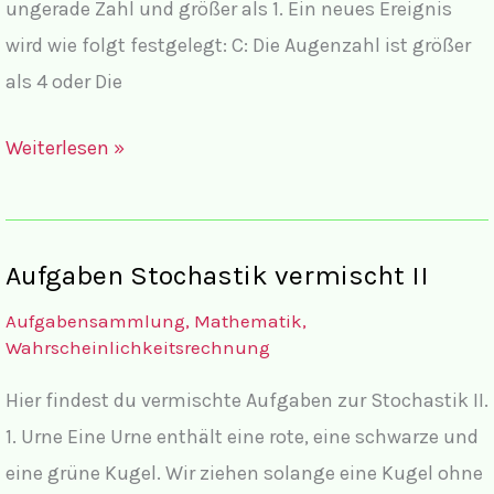
ungerade Zahl und größer als 1. Ein neues Ereignis
wird wie folgt festgelegt: C: Die Augenzahl ist größer
als 4 oder Die
Lösungen
Weiterlesen »
Stochastik
vermischt
I
Aufgaben Stochastik vermischt II
Aufgabensammlung
,
Mathematik
,
Wahrscheinlichkeitsrechnung
Hier findest du vermischte Aufgaben zur Stochastik II.
1. Urne Eine Urne enthält eine rote, eine schwarze und
eine grüne Kugel. Wir ziehen solange eine Kugel ohne