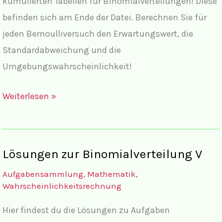
kumulierten Tabellen für Binomialverteilungen! Diese
und
befinden sich am Ende der Datei. Berechnen Sie für
Casio
jeden Bernoulliversuch den Erwartungswert, die
fx-
Standardabweichung und die
CG20
Umgebungswahrscheinlichkeit!
Aufgaben
Weiterlesen »
zur
Binomialverteilung
V
Lösungen zur Binomialverteilung V
Aufgabensammlung
,
Mathematik
,
Wahrscheinlichkeitsrechnung
Hier findest du die Lösungen zu Aufgaben