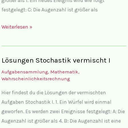
größer als 1. Ein neues Ereignis wird wie folgt
festgelegt: C: Die Augenzahl ist größer als
Vermischte
Weiterlesen »
Aufgaben
Stochastik
I
Lösungen Stochastik vermischt I
Aufgabensammlung
,
Mathematik
,
Wahrscheinlichkeitsrechnung
Hier findest du die Lösungen der vermischten
Aufgaben Stochastik I. 1. Ein Würfel wird einmal
geworfen. Es werden zwei Ereignisse festgelegt: A: Die
Augenzahl ist größer als 4. B: Die Augenzahl ist eine