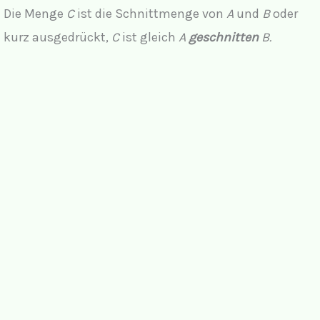
Die Menge
C
ist die Schnittmenge von
A
und
B
oder
kurz ausgedrückt,
C
ist gleich
A
geschnitten
B.