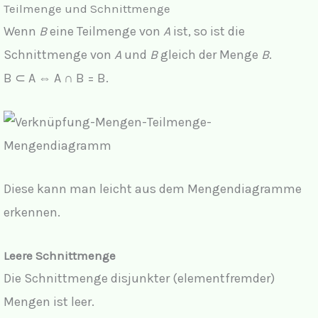
Teilmenge und Schnittmenge
Wenn
B
eine Teilmenge von
A
ist, so ist die
Schnittmenge von
A
und
B
gleich der Menge
B
.
B ⊂ A ⇔ A ∩ B = B.
Diese kann man leicht aus dem Mengendiagramme
erkennen.
Leere Schnittmenge
Die Schnittmenge disjunkter (elementfremder)
Mengen ist leer.