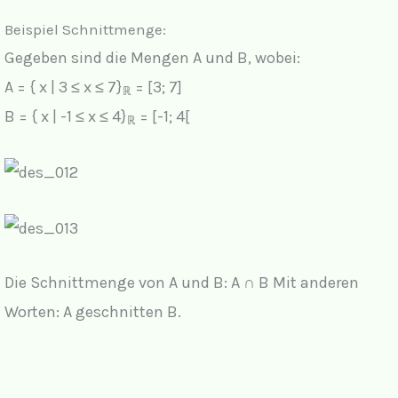
Beispiel Schnittmenge:
Gegeben sind die Mengen A und B, wobei:
A = { x | 3 ≤ x ≤ 7}
= [3; 7]
ℝ
B = { x | -1 ≤ x ≤ 4}
= [-1; 4[
ℝ
Die
Schnittmenge
von A und B: A ∩ B Mit anderen
Worten: A geschnitten B.