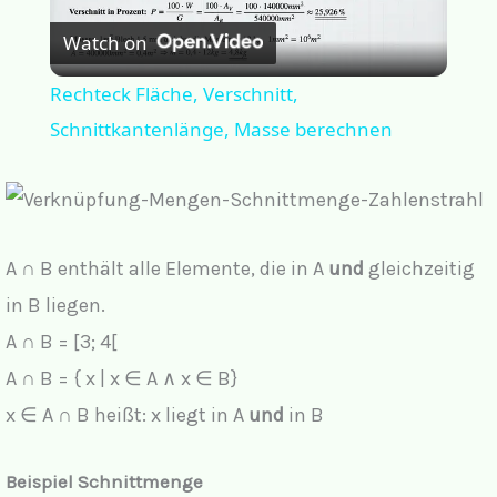
Watch on
l
Rechteck Fläche, Verschnitt,
a
Schnittkantenlänge, Masse berechnen
y
V
A ∩ B enthält alle Elemente, die in A
und
gleichzeitig
in B liegen.
i
A ∩ B = [3; 4[
A ∩ B = { x | x ∈ A ∧ x ∈ B}
d
x ∈ A ∩ B heißt: x liegt in A
und
in B
e
Beispiel Schnittmenge