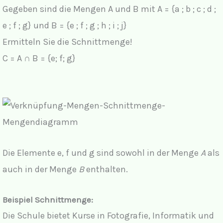
Gegeben sind die Mengen A und B mit A = {a ; b ; c ; d ;
o
e ; f ; g} und B = {e ; f ; g ; h ; i ; j}
Ermitteln Sie die Schnittmenge!
C = A ∩ B = {e; f; g}
Die Elemente e, f und g sind sowohl in der Menge
A
als
auch in der Menge
B
enthalten.
Beispiel Schnittmenge:
Die Schule bietet Kurse in Fotografie, Informatik und