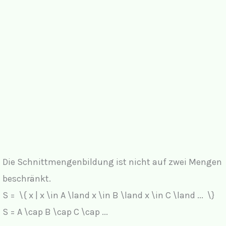
Die Schnittmengenbildung ist nicht auf zwei Mengen
beschränkt.
S = \{ x | x \in A \land x \in B \land x \in C \land ... \}
S = A \cap B \cap C \cap ...