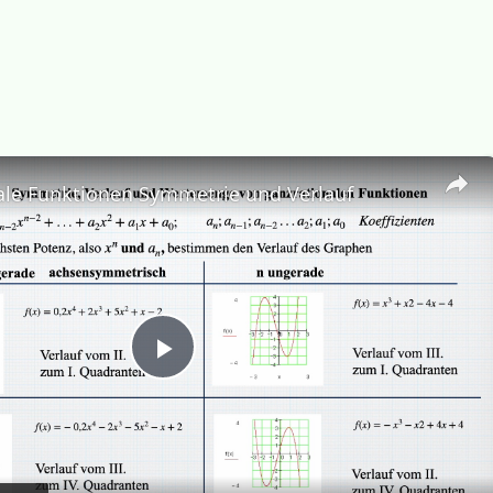
ale Funktionen Symmetrie und Verlauf
P
l