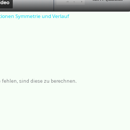
a
tionen Symmetrie und Verlauf
y
V
i
d
fehlen, sind diese zu berechnen.
e
o