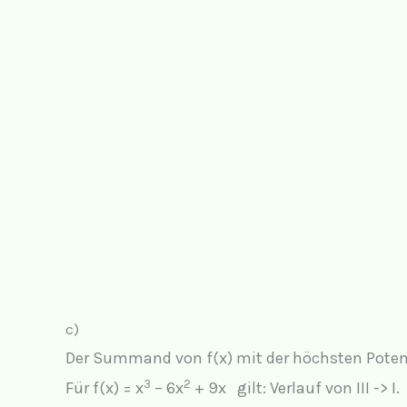
c)
Der Summand von f(x) mit der höchsten Potenz
3
2
Für f(x) = x
– 6x
+ 9x gilt: Verlauf von III -> I.