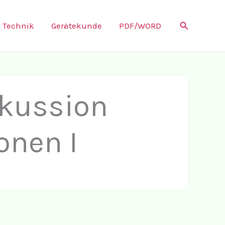
Suchen
Technik
Gerätekunde
PDF/WORD
skussion
onen I