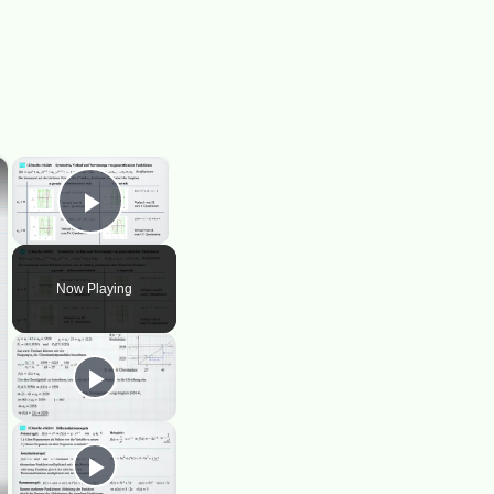
×
×
Play Video
Now Playing