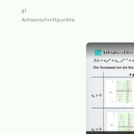
g)
Achsenschnittpunkte:
Ganzration