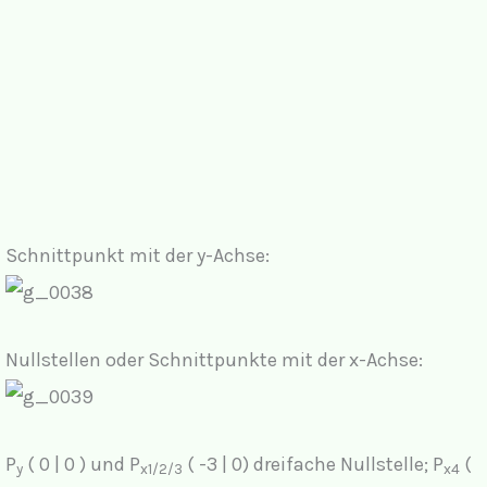
Schnittpunkt mit der y-Achse:
Nullstellen oder Schnittpunkte mit der x-Achse:
P
( 0 | 0 ) und P
( -3 | 0) dreifache Nullstelle; P
(
y
x1/2/3
x4