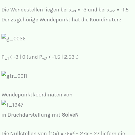
Die Wendestellen liegen bei x
= -3 und bei x
= -1,5
w1
w2
Der zugehörige Wendepunkt hat die Koordinaten:
P
( -3 | 0 )und P
( -1,5 | 2,53..)
w1
w2
Wendepunktkoordinaten von
in Bruchdarstellung mit
SolveN
2
Die Nullstellen von f“(x) = -6x
– 27x – 27 liefern die