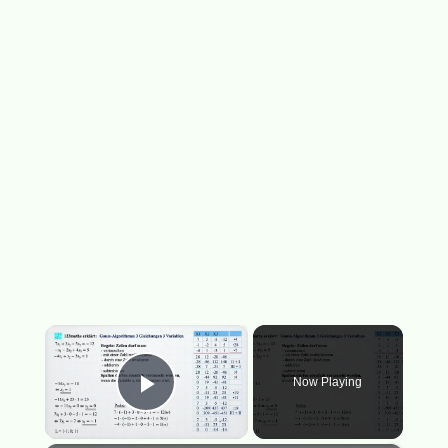
×
Now Playing
Play Video