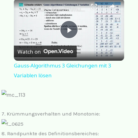
×
Gauss-Algorithmus 3 Gleichungen mit 3 Variablen lösen
P
Watch on
l
Gauss-Algorithmus 3 Gleichungen mit 3
a
Variablen lösen
y
V
7.
Krümmungsverhalten und Monotonie:
i
8.
Randpunkte des Definitionsbereiches: