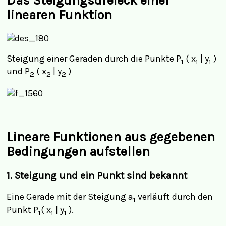
Das Steigungsdreieck einer
linearen Funktion
Steigung einer Geraden durch die Punkte P
( x
| y
)
1
1
1
und P
( x
| y
)
2
2
2
Lineare Funktionen aus gegebenen
Bedingungen aufstellen
1. Steigung und ein Punkt sind bekannt
Eine Gerade mit der Steigung a
verläuft durch den
1
Punkt P
( x
| y
).
1
1
1