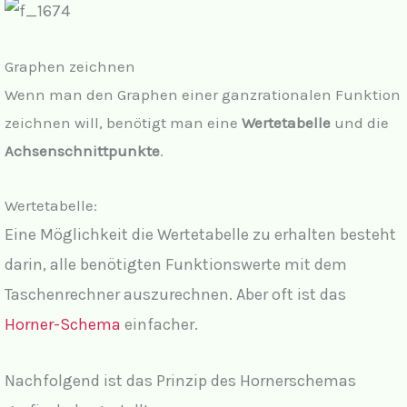
y
Graphen zeichnen
V
Wenn man den Graphen einer ganzrationalen Funktion
zeichnen will, benötigt man eine
Wertetabelle
und die
i
Achsenschnittpunkte
.
d
Wertetabelle:
Eine Möglichkeit die Wertetabelle zu erhalten besteht
e
darin, alle benötigten Funktionswerte mit dem
Taschenrechner auszurechnen. Aber oft ist das
o
Horner-Schema
einfacher.
Nachfolgend ist das Prinzip des Hornerschemas