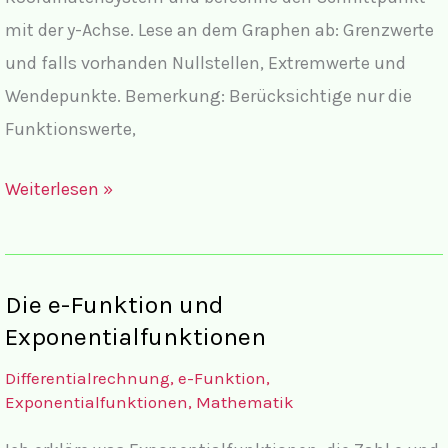
mit der y-Achse. Lese an dem Graphen ab: Grenzwerte
und falls vorhanden Nullstellen, Extremwerte und
Wendepunkte. Bemerkung: Berücksichtige nur die
Funktionswerte,
Aufgaben
Weiterlesen »
zu
Graphen
von
Die e-Funktion und
Exponentialfunktionen
Exponentialfunktionen
und
Differentialrechnung
,
e-Funktion
,
e-
Exponentialfunktionen
,
Mathematik
Funktion