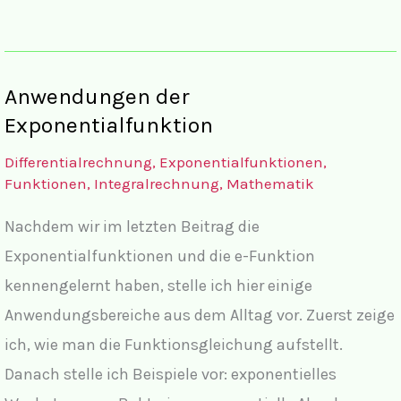
der
Aufgaben
zu
Anwendungen der
Achsenschnittpunkte
Exponentialfunktion
und
Differentialrechnung
,
Exponentialfunktionen
,
Exponentialgleichungen
Funktionen
,
Integralrechnung
,
Mathematik
mit
Nachdem wir im letzten Beitrag die
komplettem
Exponentialfunktionen und die e-Funktion
Lösungsweg
kennengelernt haben, stelle ich hier einige
Anwendungsbereiche aus dem Alltag vor. Zuerst zeige
ich, wie man die Funktionsgleichung aufstellt.
Danach stelle ich Beispiele vor: exponentielles