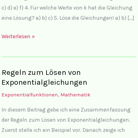
c) d) e) f) 4. Für welche Werte von k hat die Gleichung
eine Lösung? a) b) c) 5. Löse die Gleichungen! a) b) […]
Aufgaben
Weiterlesen »
Exponentialgleichungen
V,
mit
Regeln zum Lösen von
e-
Exponentialgleichungen
Funktionen
Exponentialfunktionen
,
Mathematik
und
Brüchen
In diesem Beitrag gebe ich eine Zusammenfassung
der Regeln zum Lösen von Exponentialgleichungen.
Zuerst stelle ich ein Beispiel vor. Danach zeige ich