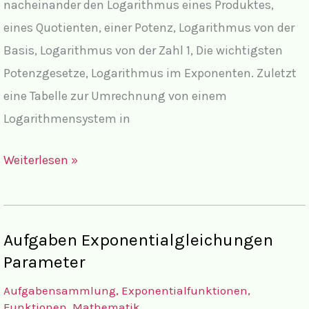
nacheinander den Logarithmus eines Produktes,
eines Quotienten, einer Potenz, Logarithmus von der
Basis, Logarithmus von der Zahl 1, Die wichtigsten
Potenzgesetze, Logarithmus im Exponenten. Zuletzt
eine Tabelle zur Umrechnung von einem
Logarithmensystem in
Regeln
Weiterlesen »
zum
Lösen
von
Aufgaben Exponentialgleichungen
Exponentialgleichungen
Parameter
Aufgabensammlung
,
Exponentialfunktionen
,
Funktionen
,
Mathematik