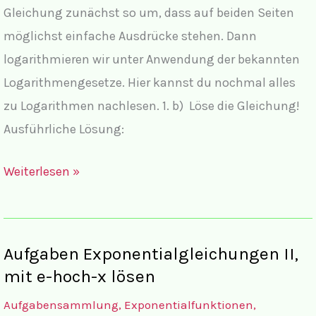
Gleichung zunächst so um, dass auf beiden Seiten
möglichst einfache Ausdrücke stehen. Dann
logarithmieren wir unter Anwendung der bekannten
Logarithmengesetze. Hier kannst du nochmal alles
zu Logarithmen nachlesen. 1. b) Löse die Gleichung!
Ausführliche Lösung:
Lösungen:
Weiterlesen »
Exponentialgleichungen
IV,
mit
Aufgaben Exponentialgleichungen II,
e-
mit e-hoch-x lösen
Funktionen
Aufgabensammlung
,
Exponentialfunktionen
,
mit