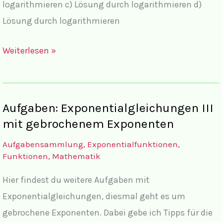
logarithmieren c) Lösung durch logarithmieren d)
Lösung durch logarithmieren
Lösungen
Weiterlesen »
Exponentialgleichungen
II,
mit
Aufgaben: Exponentialgleichungen III
e-
mit gebrochenem Exponenten
hoch-
Aufgabensammlung
,
Exponentialfunktionen
,
x
Funktionen
,
Mathematik
lösen
Hier findest du weitere Aufgaben mit
mit
Exponentialgleichungen, diesmal geht es um
komplettem
gebrochene Exponenten. Dabei gebe ich Tipps für die
Lösungsweg