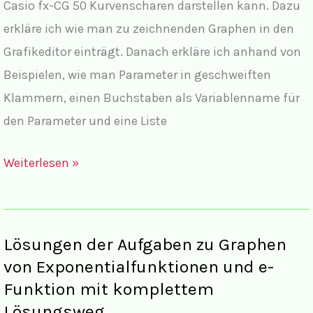
Casio fx-CG 50 Kurvenscharen darstellen kann. Dazu
erkläre ich wie man zu zeichnenden Graphen in den
Grafikeditor einträgt. Danach erkläre ich anhand von
Beispielen, wie man Parameter in geschweiften
Klammern, einen Buchstaben als Variablenname für
den Parameter und eine Liste
Casio
Weiterlesen »
fx-
CG20
und
Lösungen der Aufgaben zu Graphen
Casio
von Exponentialfunktionen und e-
fx-
Funktion mit komplettem
CG50
Lösungsweg