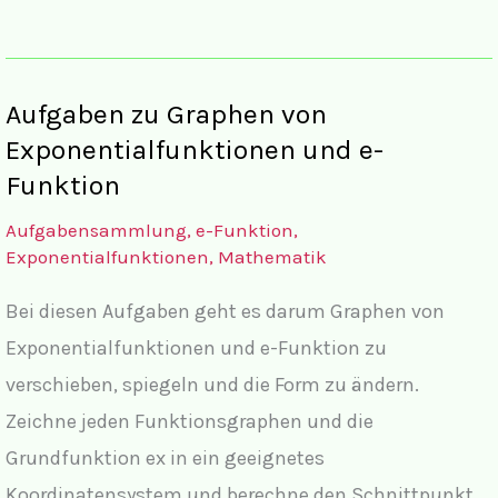
der
Aufgaben
zu
Aufgaben zu Graphen von
Graphen
Exponentialfunktionen und e-
von
Funktion
Exponentialfunktionen
Aufgabensammlung
,
e-Funktion
,
und
Exponentialfunktionen
,
Mathematik
e-
Bei diesen Aufgaben geht es darum Graphen von
Funktion
Exponentialfunktionen und e-Funktion zu
mit
verschieben, spiegeln und die Form zu ändern.
komplettem
Zeichne jeden Funktionsgraphen und die
Lösungsweg
Grundfunktion ex in ein geeignetes
Koordinatensystem und berechne den Schnittpunkt