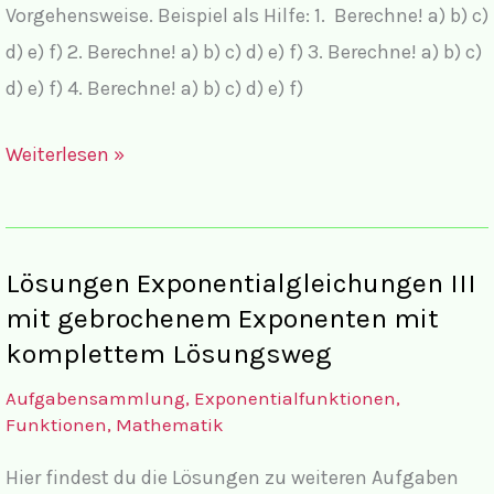
Vorgehensweise. Beispiel als Hilfe: 1. Berechne! a) b) c)
d) e) f) 2. Berechne! a) b) c) d) e) f) 3. Berechne! a) b) c)
d) e) f) 4. Berechne! a) b) c) d) e) f)
Aufgaben:
Weiterlesen »
Exponentialgleichungen
III
mit
Lösungen Exponentialgleichungen III
gebrochenem
mit gebrochenem Exponenten mit
Exponenten
komplettem Lösungsweg
Aufgabensammlung
,
Exponentialfunktionen
,
Funktionen
,
Mathematik
Hier findest du die Lösungen zu weiteren Aufgaben