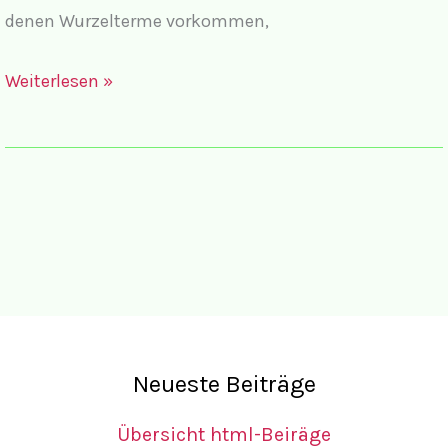
denen Wurzelterme vorkommen,
Wurzelgleichungen
Weiterlesen »
und
Exponentialgleichungen
Neueste Beiträge
Übersicht html-Beiräge